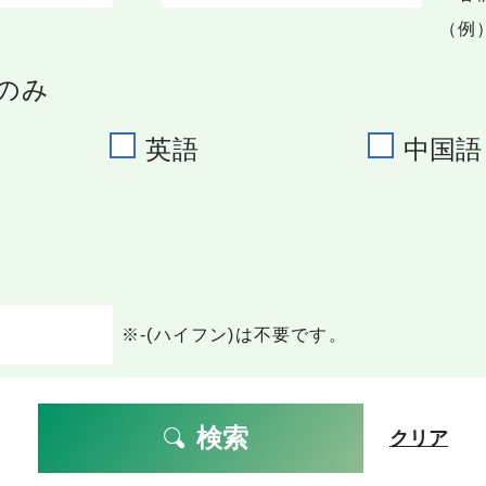
（例）
のみ
英語
中国語
※-(ハイフン)は不要です。
検索
クリア