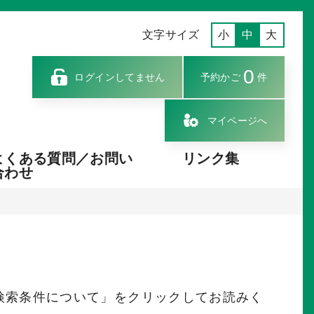
文字サイズ
小
中
大
0
ログインしてません
予約かご
件
マイページへ
よくある質問／お問い
リンク集
合わせ
検索条件について」をクリックしてお読みく