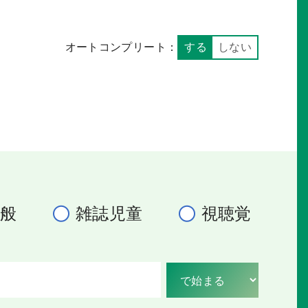
オートコンプリート：
する
しない
一般
雑誌児童
視聴覚