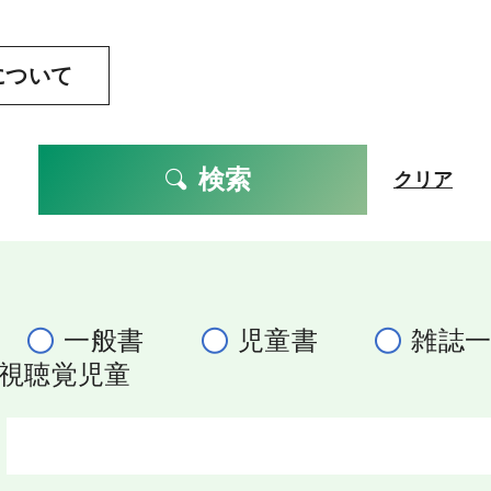
について
検索
クリア
一般書
児童書
雑誌
視聴覚児童