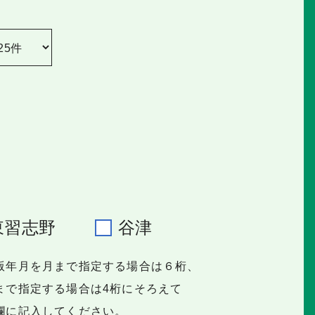
東習志野
谷津
版年月を月まで指定する場合は６桁、
で指定する場合は4桁にそろえて
に記入してください。