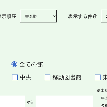
表示順序
表示する件数
全ての館
野
中央
移動図書館
※出
年ま
から
各欄