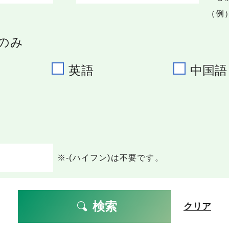
（例）
のみ
英語
中国語
※-(ハイフン)は不要です。
検索
クリア