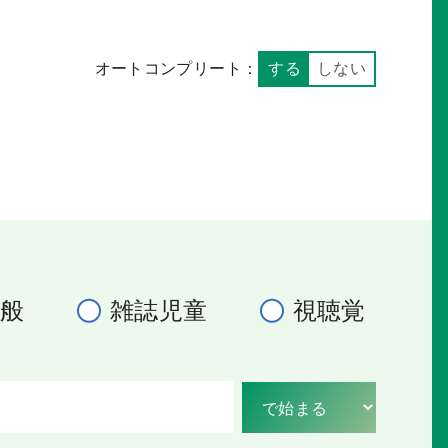
オートコンプリート：
する
しない
一般
雑誌児童
視聴覚