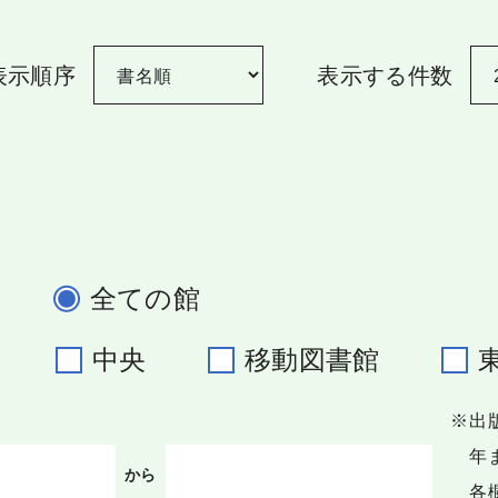
表示順序
表示する件数
全ての館
野
中央
移動図書館
※出
年ま
から
各欄