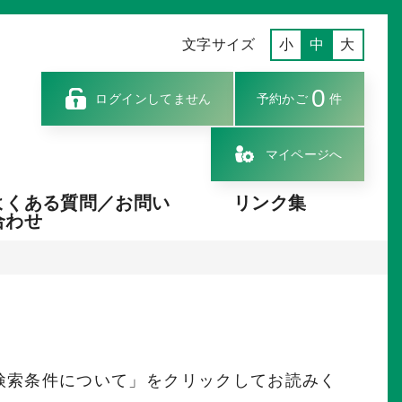
文字サイズ
小
中
大
0
ログインしてません
予約かご
件
マイページへ
よくある質問／お問い
リンク集
合わせ
検索条件について」をクリックしてお読みく