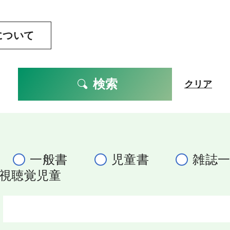
について
検索
クリア
一般書
児童書
雑誌
視聴覚児童