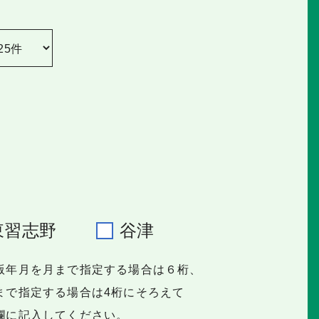
東習志野
谷津
版年月を月まで指定する場合は６桁、
で指定する場合は4桁にそろえて
に記入してください。