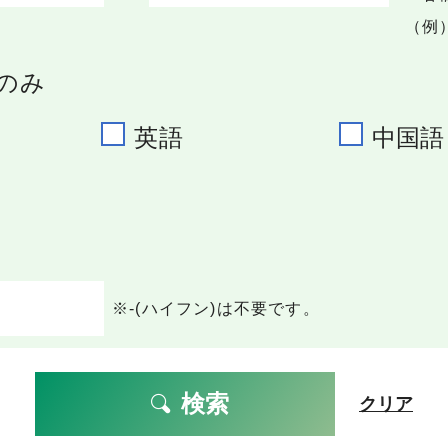
（例）
のみ
英語
中国語
※-(ハイフン)は不要です。
検索
クリア