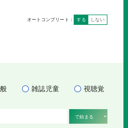
オートコンプリート：
する
しない
一般
雑誌児童
視聴覚