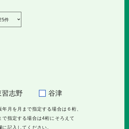
東習志野
谷津
版年月を月まで指定する場合は６桁、
で指定する場合は4桁にそろえて
に記入してください。