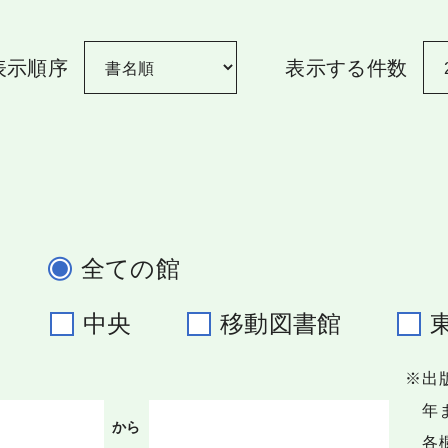
表示順序
表示する件数
全ての館
野
中央
移動図書館
※出
年ま
から
各欄