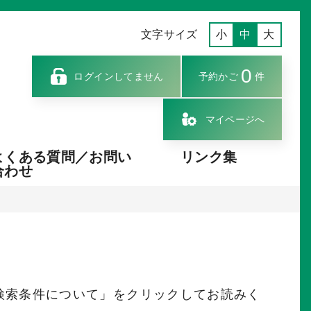
文字サイズ
小
中
大
0
ログインしてません
予約かご
件
マイページへ
よくある質問／お問い
リンク集
合わせ
検索条件について」をクリックしてお読みく