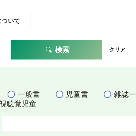
について
検索
クリア
一般書
児童書
雑誌
視聴覚児童