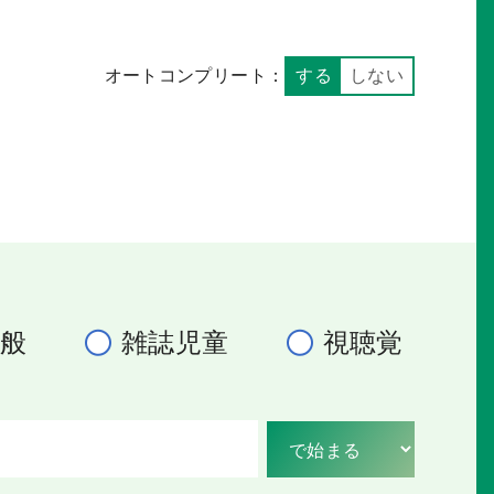
オートコンプリート：
する
しない
一般
雑誌児童
視聴覚