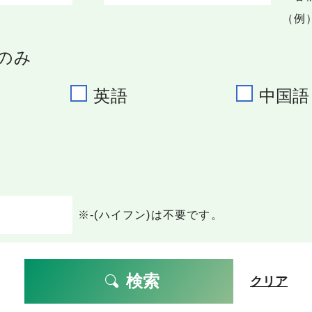
（例）
のみ
英語
中国語
※-(ハイフン)は不要です。
検索
クリア