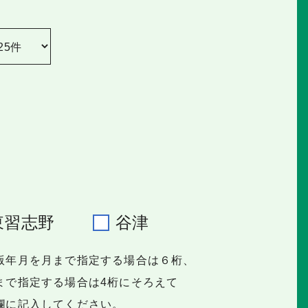
東習志野
谷津
版年月を月まで指定する場合は６桁、
で指定する場合は4桁にそろえて
に記入してください。