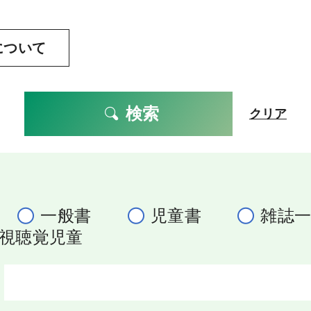
について
検索
クリア
一般書
児童書
雑誌
視聴覚児童