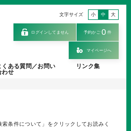
文字サイズ
小
中
大
0
ログインしてません
予約かご
件
マイページへ
よくある質問／お問い
リンク集
合わせ
検索条件について」をクリックしてお読みく