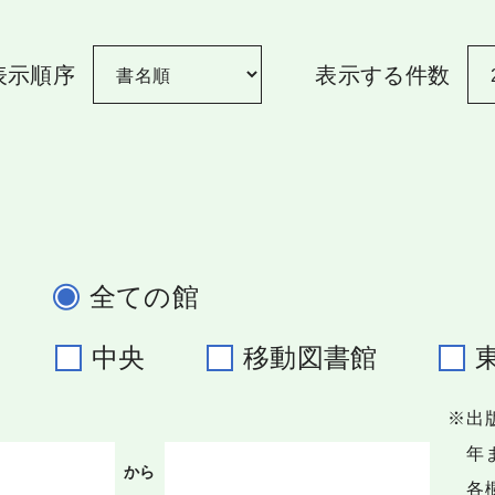
表示順序
表示する件数
全ての館
野
中央
移動図書館
※出
年ま
から
各欄