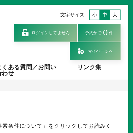
文字サイズ
小
中
大
0
ログインしてません
予約かご
件
マイページへ
よくある質問／お問い
リンク集
合わせ
検索条件について」をクリックしてお読みく