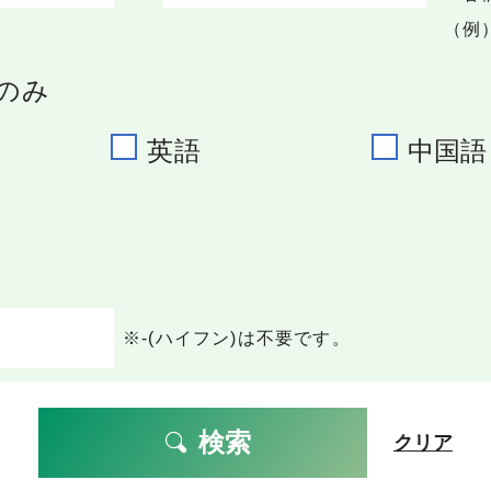
（例）
のみ
英語
中国語
※-(ハイフン)は不要です。
検索
クリア