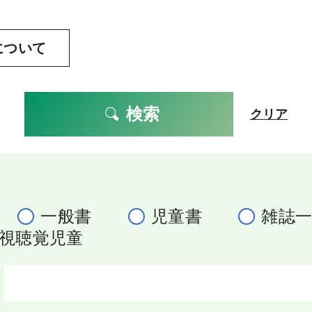
について
検索
クリア
一般書
児童書
雑誌
視聴覚児童