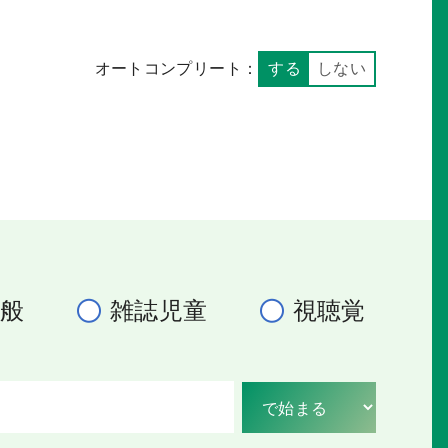
オートコンプリート：
する
しない
一般
雑誌児童
視聴覚