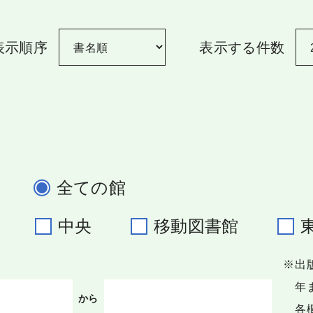
表示順序
表示する件数
全ての館
野
中央
移動図書館
※出
年ま
から
各欄