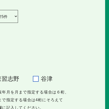
東習志野
谷津
版年月を月まで指定する場合は６桁、
で指定する場合は4桁にそろえて
に記入してください。