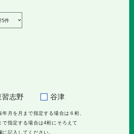
東習志野
谷津
版年月を月まで指定する場合は６桁、
で指定する場合は4桁にそろえて
に記入してください。