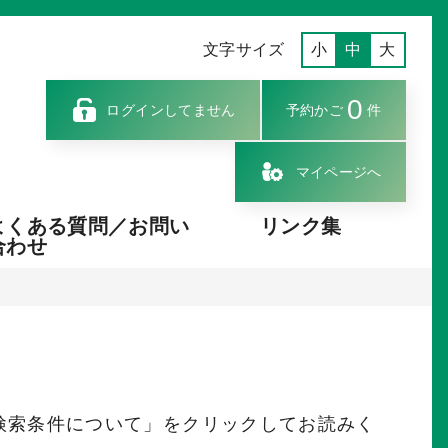
文字サイズ
小
中
大
0
ログインしてません
予約かご
件
マイページへ
よくある質問／お問い
リンク集
合わせ
検索条件について」をクリックしてお読みく