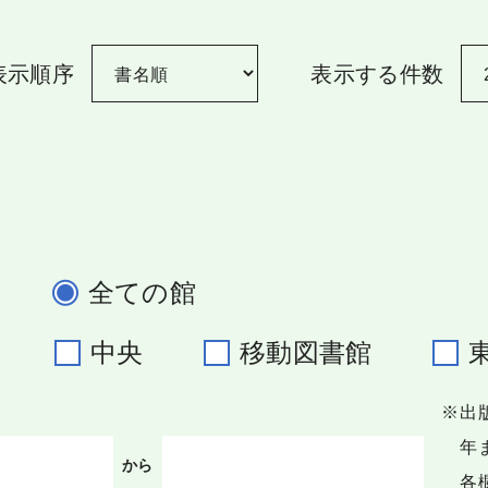
表示順序
表示する件数
全ての館
野
中央
移動図書館
※出
年ま
から
各欄