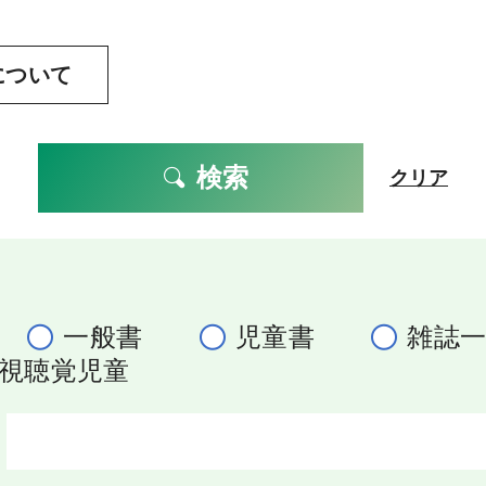
について
検索
クリア
一般書
児童書
雑誌
視聴覚児童