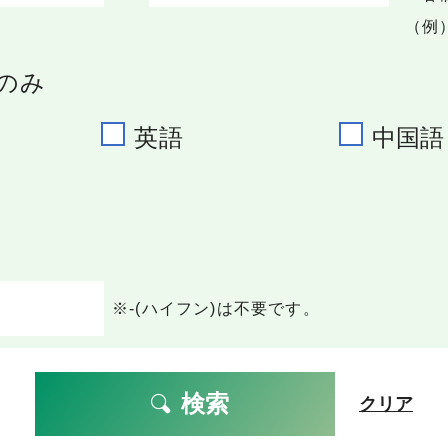
（例）
のみ
英語
中国語
※-(ハイフン)は不要です。
検索
クリア