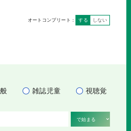
オートコンプリート：
する
しない
一般
雑誌児童
視聴覚