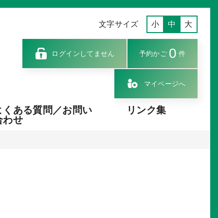
文字サイズ
小
中
大
0
ログインしてません
予約かご
件
マイページへ
よくある質問／お問い
リンク集
合わせ