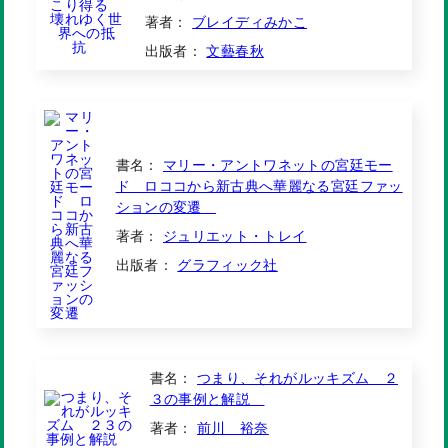
著者：
ブレイディみかこ
出版者：
文藝春秋
書名：
マリー・アントワネットの宮廷モー
ド ロココから新古典へ華麗なる宮廷ファッ
ションの変遷
著者：
ジュリエット・トレイ
出版者：
グラフィック社
書名：
つまり、それがルッキズム ２
３の事例と解説
著者：
前川 裕奈