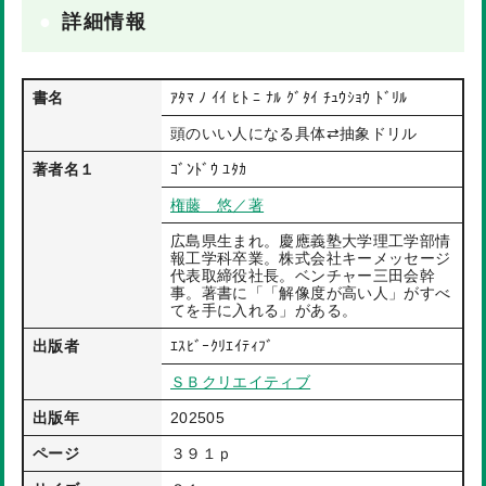
詳細情報
書名
ｱﾀﾏ ﾉ ｲｲ ﾋﾄ ﾆ ﾅﾙ ｸﾞﾀｲ ﾁｭｳｼｮｳ ﾄﾞﾘﾙ
頭のいい人になる具体⇄抽象ドリル
著者名１
ｺﾞﾝﾄﾞｳ ﾕﾀｶ
権藤 悠／著
広島県生まれ。慶應義塾大学理工学部情
報工学科卒業。株式会社キーメッセージ
代表取締役社長。ベンチャー三田会幹
事。著書に「「解像度が高い人」がすべ
てを手に入れる」がある。
出版者
ｴｽﾋﾞｰｸﾘｴｲﾃｨﾌﾞ
ＳＢクリエイティブ
出版年
202505
ページ
３９１ｐ