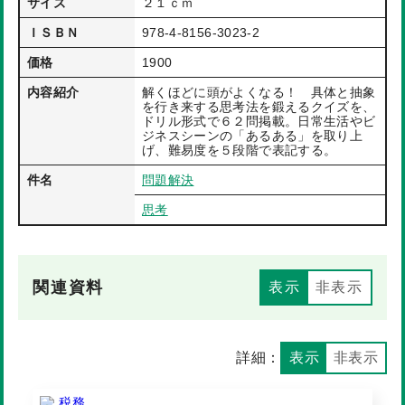
サイズ
２１ｃｍ
ＩＳＢＮ
978-4-8156-3023-2
価格
1900
内容紹介
解くほどに頭がよくなる！ 具体と抽象
を行き来する思考法を鍛えるクイズを、
ドリル形式で６２問掲載。日常生活やビ
ジネスシーンの「あるある」を取り上
げ、難易度を５段階で表記する。
件名
問題解決
思考
関連資料
表示
非表示
詳細：
表示
非表示