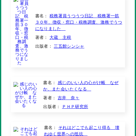
書名：
税務署員うつうつ日記 税務署一筋
３０年、徴収・窓口・税務調査、激務でうつ
になりました
著者：
大蔵 主税
出版者：
三五館シンシャ
書名：
感じのいい人の心がけ帳 なぜ
か、また会いたくなる
著者：
吉井 奈々
出版者：
ＰＨＰ研究所
書名：
それはどこでも起こり得る 壊
れゆく世界への抵抗